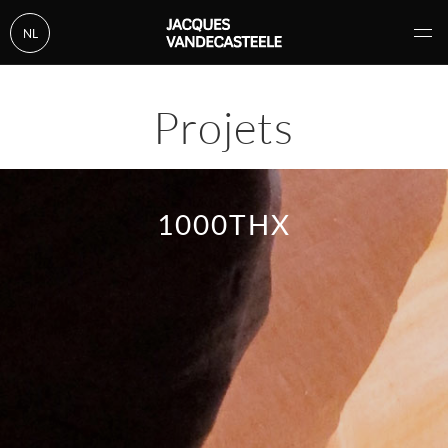
NL
Projets
1000THX